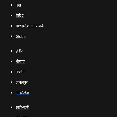
देश
विदेश
मध्यप्रदेश जनसंपर्क
Global
इंदौर
भोपाल
उज्‍जैन
जबलपुर
आचंलिक
खरी-खरी