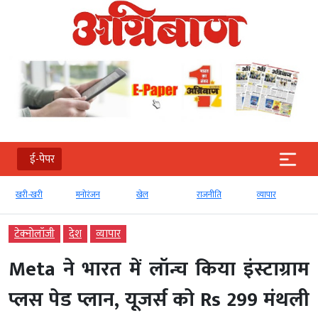
ई-पेपर
खरी-खरी
मनोरंजन
खेल
राजनीति
व्‍यापार
टेक्‍नोलॉजी
देश
व्‍यापार
Meta ने भारत में लॉन्च किया इंस्टाग्राम
प्लस पेड प्लान, यूजर्स को Rs 299 मंथली