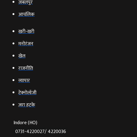
जबलपुर
आचंलिक
खरी-खरी
मनोरंजन
खेल
राजनीति
व्‍यापार
टेक्‍नोलॉजी
ज़रा हटके
Indore (HO)
0731-4220027/ 4220036