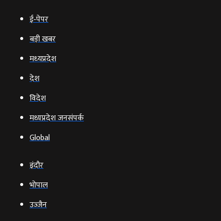
ई‑पेपर
बड़ी खबर
मध्‍यप्रदेश
देश
विदेश
मध्यप्रदेश जनसंपर्क
Global
इंदौर
भोपाल
उज्‍जैन