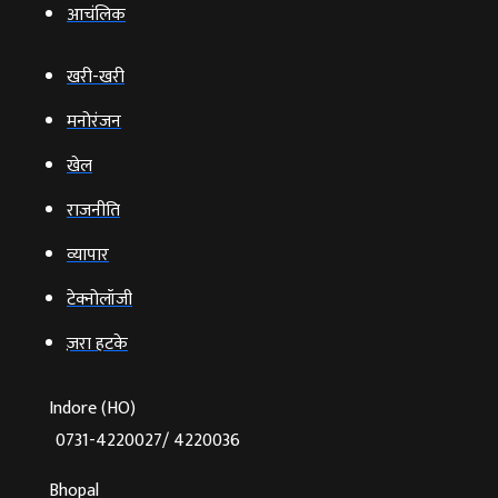
आचंलिक
खरी-खरी
मनोरंजन
खेल
राजनीति
व्‍यापार
टेक्‍नोलॉजी
ज़रा हटके
Indore (HO)
0731-4220027/ 4220036
Bhopal