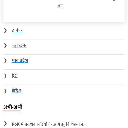
इन...
❯
ई-पेपर
❯
बड़ी खबर
❯
मध्य प्रदेश
❯
देश
❯
विदेश
अभी-अभी
❯
PoK में प्रदर्शनकारियों के आगे झुकी शहबाज...