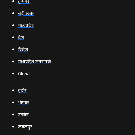
ई‑पेपर
बड़ी खबर
मध्‍यप्रदेश
देश
विदेश
मध्यप्रदेश जनसंपर्क
Global
इंदौर
भोपाल
उज्‍जैन
जबलपुर