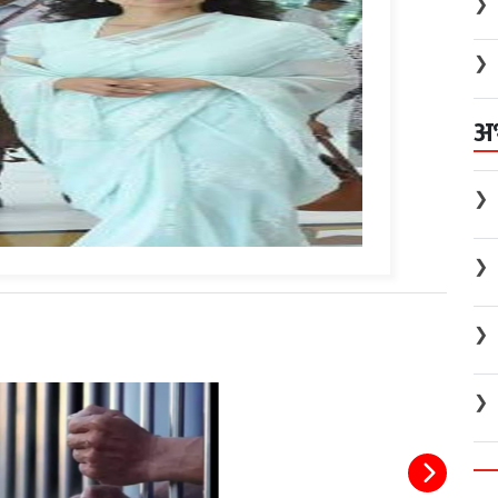
❯
❯
अ
❯
❯
❯
❯