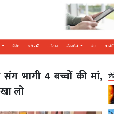
र
विदेश
खरी-खरी
मनोरंजन
जीवनशैली
खेल
राजनीत
 संग भागी 4 बच्चों की मां,
ले
 खा लो