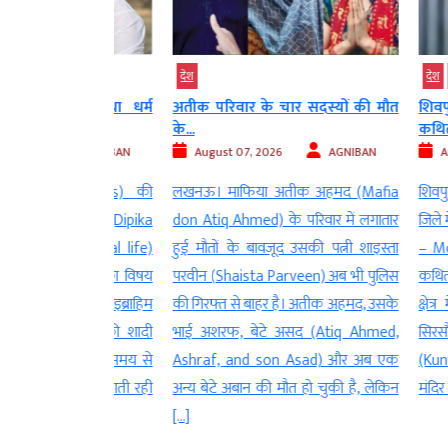
देश
देश
मध्‍यप्रदेश
ं किया था धर्म
अतीक परिवार के चार सदस्यों की मौत
शिवपुरी में श
के...
कथित अभद्रता
AGNIBAN
August 07, 2026
AGNIBAN
August 07
TV actress) की
लखनऊ। माफिया अतीक अहमद (Mafia
शिवपुरी। मध्य 
पिका कक्कड़ (Dipika
don Atiq Ahmed) के परिवार में लगातार
जिले में भगवान
गी(personal life)
हुई मौतों के बावजूद उसकी पत्नी शाइस्ता
– Mother Par
 बीच चर्चा का विषय
परवीन (Shaista Parveen) अब भी पुलिस
कथित अभद्रता 
नेता शोएब इब्राहिम
की गिरफ्त से बाहर है। अतीक अहमद, उसके
क्षेत्र में त
े साथ उनकी शादी
भाई अशरफ, बेटे असद (Atiq Ahmed,
सिरसौद थाना 
 लेकर लंबे समय से
Ashraf, and son Asad) और अब एक
(Kunwarpur 
ें सामने आती रही
अन्य बेटे अबान की मौत हो चुकी है, लेकिन
मंदिर की बताई
[…]
[…]