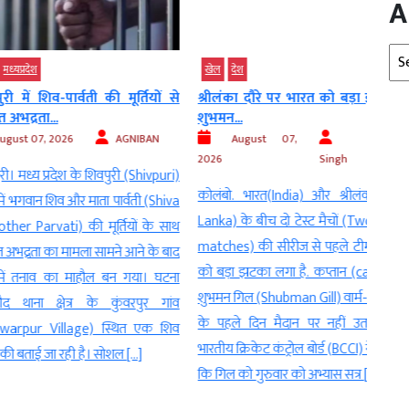
A
Arc
खेल
देश
देश
िव-पार्वती की मूर्तियों से
श्रीलंका दौरे पर भारत को बड़ा झटका:
मोदी
...
शुभमन...
की...
, 2026
AGNIBAN
August 07,
Kalyan
Au
2026
Singh
प्रदेश के शिवपुरी (Shivpuri)
नई दि
कोलंबो. भारत(India) और श्रीलंका (Sri
 शिव और माता पार्वती (Shiva
(Nar
Lanka) के बीच दो टेस्ट मैचों (Two Test
vati) की मूर्तियों के साथ
डीजल 
matches) की सीरीज से पहले टीम इंडिया
का मामला सामने आने के बाद
इलेक्ट
को बड़ा झटका लगा है. कप्तान (captain)
नाव का माहौल बन गया। घटना
बावजू
शुभमन गिल (Shubman Gill) वार्म-अप मैच
क्षेत्र के कुंवरपुर गांव
की खप
के पहले दिन मैदान पर नहीं उतर सके.
Village) स्थित एक शिव
गई। ते
भारतीय क्रिकेट कंट्रोल बोर्ड (BCCI) ने बताया
 जा रही है। सोशल […]
एनालि
कि गिल को गुरुवार को अभ्यास सत्र […]
अनुसार