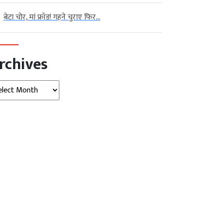
बेटा चोर, मां फ्रॉड! गहने चुराए फिर...
rchives
hives
न्यूज़ (Indore
बड़ी
मध्‍यप्रदेश
बड़ी खबर
व्‍यापार
)
खबर
सेना के लिए 2500 लॉजिस्टिक्स ड्रोन
ूर्यकांत का मध्य प्रदेश दौरा: