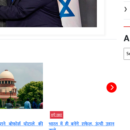
❯
A
Arc
बड़ी खबर
इंदौर 
News
ाने बोफोर्स घोटाले की
भारत में ही बनेंगे राफेल, ऊंची उड़ान
CJI स