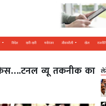
र
विदेश
खरी-खरी
मनोरंजन
जीवनशैली
खेल
राजनीत
त केस….टनल व्यू तकनीक का
ले