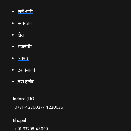
खरी-खरी
मनोरंजन
खेल
राजनीति
व्‍यापार
टेक्‍नोलॉजी
ज़रा हटके
Indore (HO)
0731-4220027/ 4220036
Bhopal
+91 93298 48099