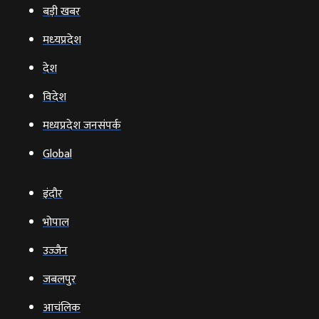
बड़ी खबर
मध्‍यप्रदेश
देश
विदेश
मध्यप्रदेश जनसंपर्क
Global
इंदौर
भोपाल
उज्‍जैन
जबलपुर
आचंलिक