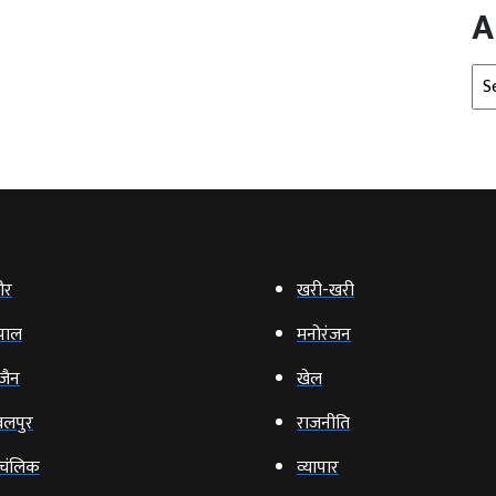
A
Arc
ौर
खरी-खरी
पाल
मनोरंजन
‍जैन
खेल
लपुर
राजनीति
चंलिक
व्‍यापार