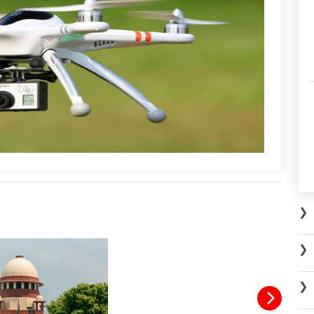
❯
❯
❯