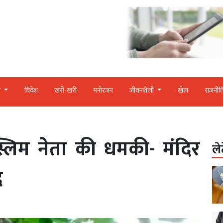
र
विदेश
खरी-खरी
मनोरंजन
जीवनशैली
खेल
राजनीत
स्लिम नेता की धमकी- मंदिर
ले
द