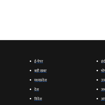
ई‑पेपर
इंद
बड़ी खबर
भो
मध्‍यप्रदेश
उज्
देश
जब
विदेश
आ