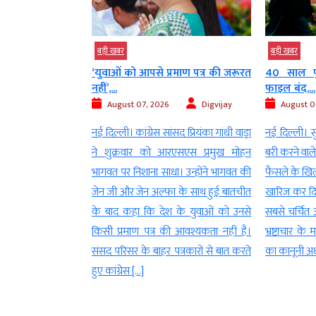
बड़ी खबर
बड़ी खबर
ट ले गए’, राहुल
‘युवाओं को आपसे प्रमाण पत्र की जरूरत
40 साल पुर
नहीं’,...
फाइल बंद,...
Digvijay
August 07, 2026
Digvijay
August 07
नेता प्रतिपक्ष राहुल
नई दिल्ली। कांग्रेस सांसद प्रियंका गांधी वाड्रा
नई दिल्ली। सुप्
 होने वाले कार्यक्रम
ने शुक्रवार को आरएसएस प्रमुख मोहन
बरी करने वाले
 इजाज़त मिल गई है.
भागवत पर निशाना साधा। उन्होंने भागवत की
फैसले के खिल
 अगस्त को छात्रों से
जेन जी और जेन अल्फा के साथ हुई बातचीत
खारिज कर दिय
रतीय जनता पार्टी के
के बाद कहा कि देश के युवाओं को उनसे
सबसे चर्चित 
ी नेता बृजभूषण शरण
किसी प्रमाण पत्र की आवश्यकता नहीं है।
भ्रष्टाचार के 
हैं. उन्होंने कहा कि
संसद परिसर के बाहर पत्रकारों से बात करते
का कानूनी अध्
हुए कांग्रेस […]