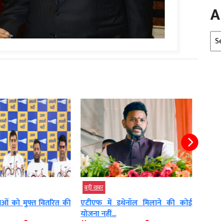
A
Arc
बड़ी खबर
बड़ी 
इथेनॉल मिलाने की कोई
सीबीजी ऑफटेक एश्योरेंस ढांचा
सरका
स्थापित किया जाएगा –...
पर...