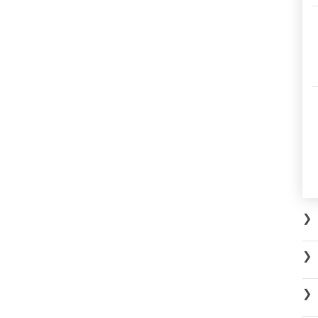
❯
❯
❯