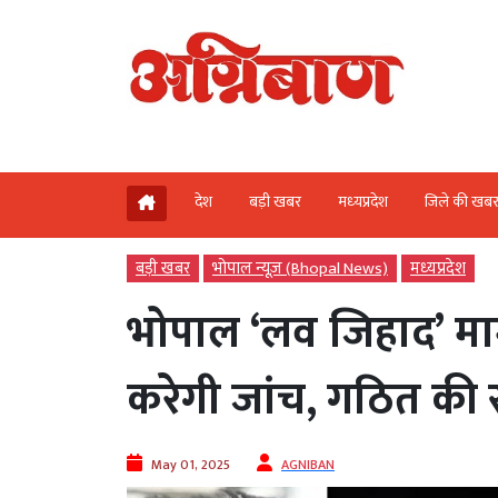
देश
बड़ी खबर
मध्‍यप्रदेश
जिले की खब
बड़ी खबर
भोपाल न्यूज़ (Bhopal News)
मध्‍यप्रदेश
भोपाल ‘लव जिहाद’ मामल
करेगी जांच, गठित की
May 01, 2025
AGNIBAN