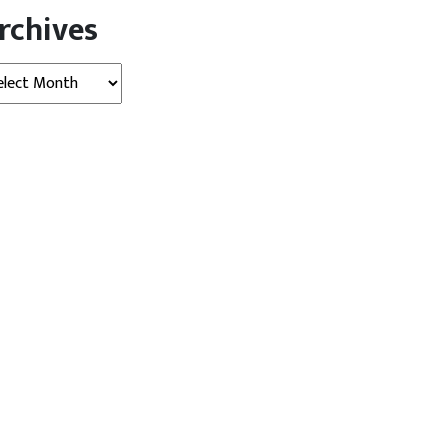
rchives
hives
खबर
बड़ी खबर
र ‘बांटो और राज करो’ की नीति
कांग्रेस सांसदों ने संसद परिसर में
निकाला विरोध...