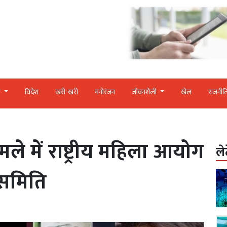
र
विदेश
खरी-खरी
मनोरंजन
जीवनशैली
खेल
राजनीत
े में राष्ट्रीय महिला आयोग
ले
 समिति