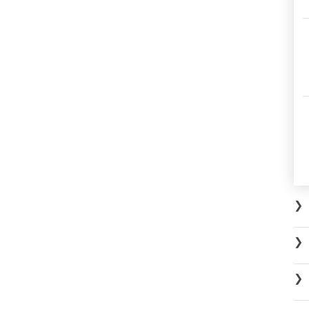
❯
❯
❯