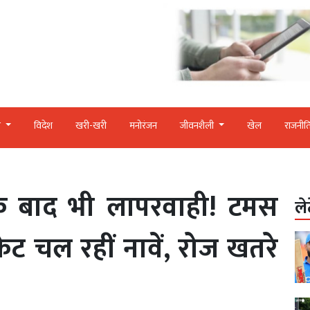
र
विदेश
खरी-खरी
मनोरंजन
जीवनशैली
खेल
राजनीत
के बाद भी लापरवाही! टमस
ले
ेट चल रहीं नावें, रोज खतरे