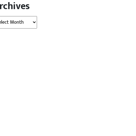
rchives
hives
मध्‍यप्रदेश
उज्‍जैन न्यूज़ (Ujjain News)
मध्‍यप्रदेश
ें फिर जोर पकड़ रहा मानसून….
उज्जैन की बहनों का जज्बा, महाकाल का