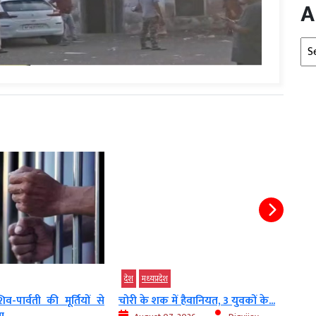
A
Arc
देश
मध्‍यप्रदेश
देश
िव-पार्वती की मूर्तियों से
चोरी के शक में हैवानियत, 3 युवकों के...
MP म