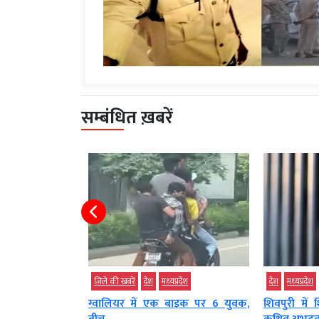
सम्बंधित ख़बरें
)
देश
मध्‍यप्रदेश
जिले की खबरें
देश
मध्‍यप्रदेश
देश
मध्‍यप्रदेश
को भेजे WhatsApp
ग्वालियर में एक बाइक पर 6 युवक,
शिवपुरी में श