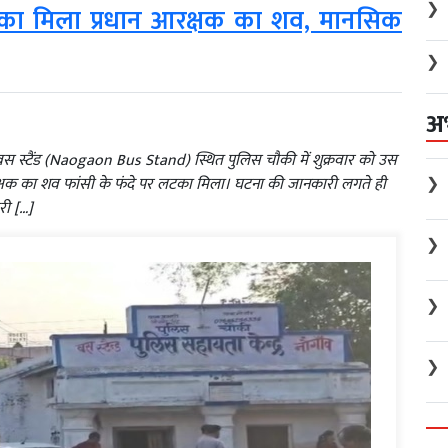
❯
टका मिला प्रधान आरक्षक का शव, मानसिक
❯
अ
स स्टैंड (Naogaon Bus Stand) स्थित पुलिस चौकी में शुक्रवार को उस
❯
्षक का शव फांसी के फंदे पर लटका मिला। घटना की जानकारी लगते ही
री […]
❯
❯
❯