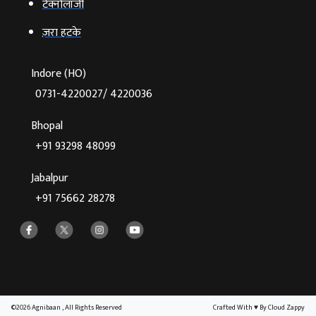
टेक्‍नोलॉजी
ज़रा हटके
Indore (HO)
0731-4220027/ 4220036
Bhopal
+91 93298 48099
Jabalpur
+91 75662 28278
©2026 Agnibaan , All Rights Reserved
Crafted With
♥
By Cloud Zappy