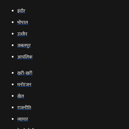
इंदौर
भोपाल
उज्‍जैन
जबलपुर
आचंलिक
खरी-खरी
मनोरंजन
खेल
राजनीति
व्‍यापार