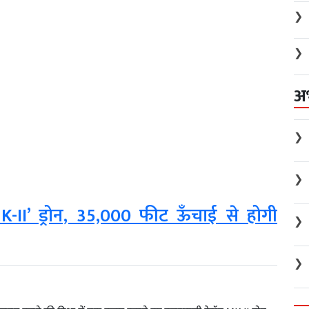
❯
❯
अ
❯
❯
-II’ ड्रोन, 35,000 फीट ऊँचाई से होगी
❯
❯