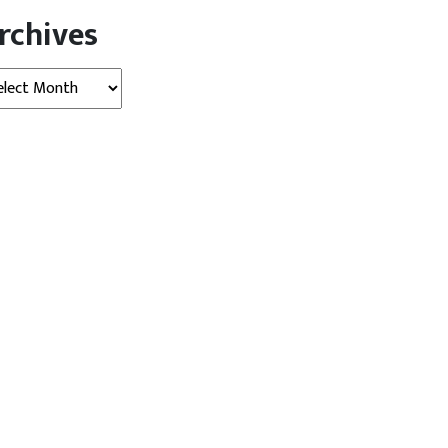
rchives
hives