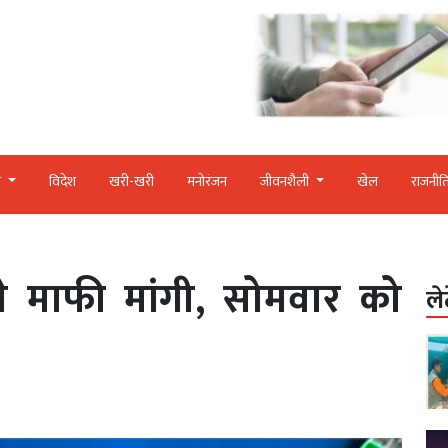
र
विदेश
खरी-खरी
मनोरंजन
जीवनशैली
खेल
राजनीत
 से माफी मांगी, सोमवार को
ले