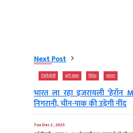
Next Post
टेक्‍नोलॉजी
बड़ी खबर
विदेश
व्‍यापार
भारत ला रहा इजरायली ‘हेरॉन MK
निगरानी, चीन-पाक की उड़ेगी नींद
Tue Dec 2 , 2025