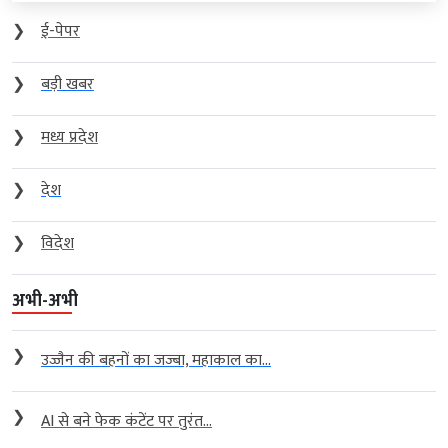
❯
ई-पेपर
❯
बड़ी खबर
❯
मध्य प्रदेश
❯
देश
❯
विदेश
अभी-अभी
❯
उज्जैन की बहनों का जज्बा, महाकाल का...
❯
AI से बने फेक कंटेंट पर तुरंत...