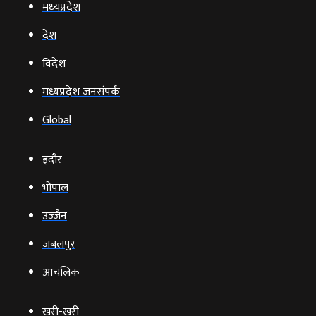
मध्‍यप्रदेश
देश
विदेश
मध्यप्रदेश जनसंपर्क
Global
इंदौर
भोपाल
उज्‍जैन
जबलपुर
आचंलिक
खरी-खरी