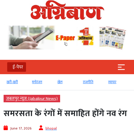
ई-पेपर
खरी-खरी
मनोरंजन
खेल
राजनीति
व्‍यापार
जबलपुर न्यूज़ (Jabalpur News)
समरसता के रंगों में समाहित होंगे नव रंग
June 17, 2026
bhopal