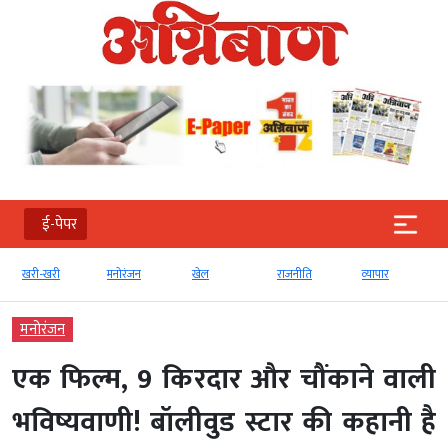
ई-पेपर
खरी-खरी
मनोरंजन
खेल
राजनीति
व्‍यापार
टेक्‍
मनोरंजन
एक फिल्म, 9 किरदार और चौंकाने वाली
भविष्यवाणी! बॉलीवुड स्टार की कहानी है