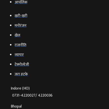
आचंलिक
खरी-खरी
मनोरंजन
खेल
राजनीति
व्‍यापार
टेक्‍नोलॉजी
ज़रा हटके
Indore (HO)
0731-4220027/ 4220036
Bhopal