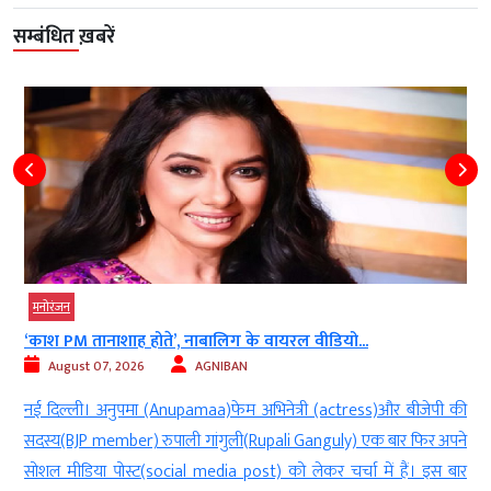
सम्बंधित ख़बरें
मनोरंजन
, नाबालिग के वायरल वीडियो...
सनी देओल के गुस्से से डरते
AGNIBAN
August 07, 2026
upamaa)फेम अभिनेत्री (actress)और बीजेपी की
नई दिल्ली। सनी देओल(Sun
ाली गांगुली(Rupali Ganguly) एक बार फिर अपने
बंटवारा(Bantwara) 1947 को ले
al media post) को लेकर चर्चा में हैं। इस बार
प्रीति जिंटा (Preity Zinta