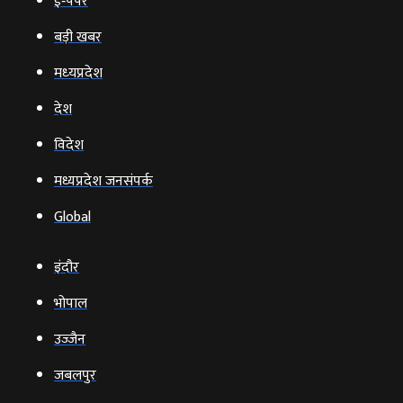
ई‑पेपर
बड़ी खबर
मध्‍यप्रदेश
देश
विदेश
मध्यप्रदेश जनसंपर्क
Global
इंदौर
भोपाल
उज्‍जैन
जबलपुर