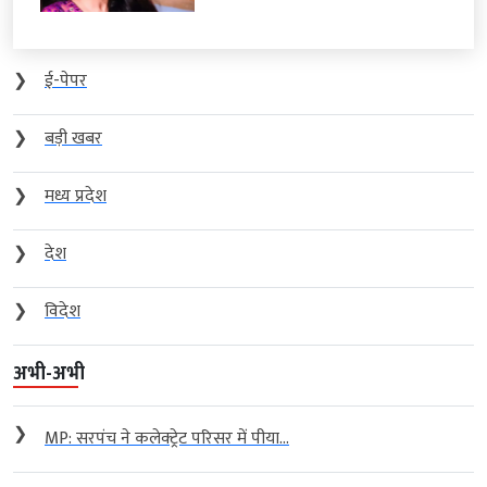
❯
ई-पेपर
❯
बड़ी खबर
❯
मध्य प्रदेश
❯
देश
❯
विदेश
अभी-अभी
❯
MP: सरपंच ने कलेक्ट्रेट परिसर में पीया...