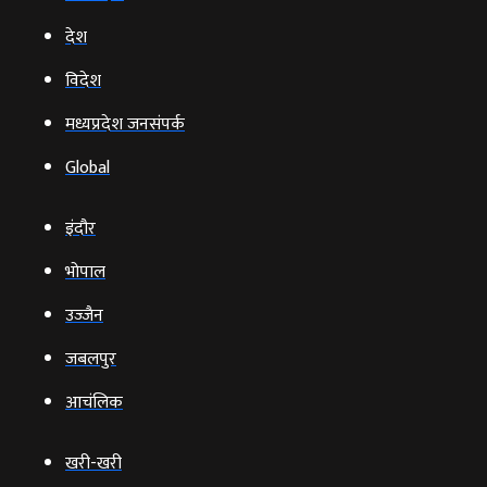
देश
विदेश
मध्यप्रदेश जनसंपर्क
Global
इंदौर
भोपाल
उज्‍जैन
जबलपुर
आचंलिक
खरी-खरी