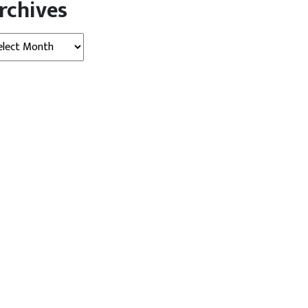
rchives
hives