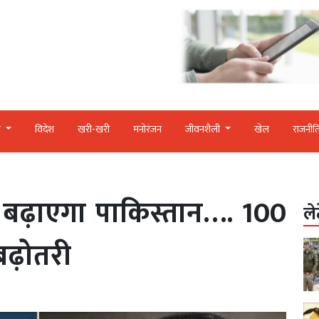
र
विदेश
खरी-खरी
मनोरंजन
जीवनशैली
खेल
राजनीत
बढ़ाएगा पाकिस्तान…. 100
ले
ढ़ोतरी