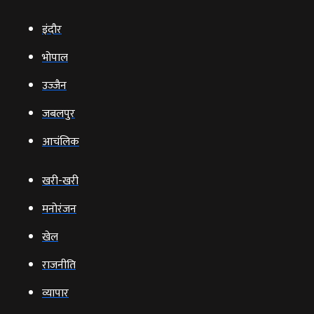
इंदौर
भोपाल
उज्‍जैन
जबलपुर
आचंलिक
खरी-खरी
मनोरंजन
खेल
राजनीति
व्‍यापार