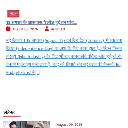
मनोरंजन
यश के ‘टॉक्सिक’ लुक ने मचाई सनसनी, रणबीर...
August 09, 2026
AGNIBAN
ा
नई दिल्ली । यश(Yash’s) की बहुप्रतीक्षित फिल्म(anticipated film) टॉक्सिक
म
(Toxic)का ट्रेलर सामने आने के बाद से ही फिल्म को लेकर दर्शकों के बीच
े
जबरदस्त उत्सुकता देखने को मिल रही है। फिल्म के एक खास सीन ने सोशल
g
मीडिया (social media)पर चर्चा को और तेज कर दिया है। ट्रेलर में यश शर्टलेस
अंदाज में नजर आते […]
लेटेस्ट
August 09, 2026