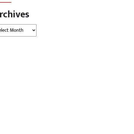
rchives
hives