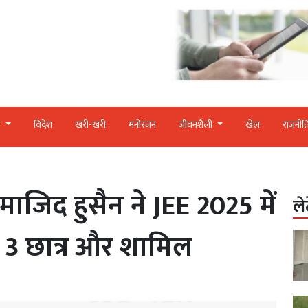
र
विदेश
खरी-खरी
मनोरंजन
जीवनशैली
खेल
राजनीत
माजिद हुसैन ने JEE 2025 में
ले
ं 3 छात्र और शामिल