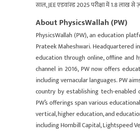
साल, JEE एडवांस्ड 2025 परीक्षा में 1.8 लाख से ज़्य
About PhysicsWallah (PW)
PhysicsWallah (PW), an education plat
Prateek Maheshwari. Headquartered in
education through online, offline and h
channel in 2016, PW now offers educat
including vernacular languages. PW aim
country by establishing tech-enabled o
PW’s offerings span various educational
vertical, higher education, and educati
including Hornbill Capital, Lightspeed 