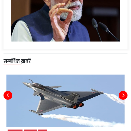
सम्बंधित ख़बरें