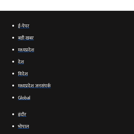
ई‑पेपर
बड़ी खबर
मध्‍यप्रदेश
देश
विदेश
मध्यप्रदेश जनसंपर्क
Global
इंदौर
भोपाल