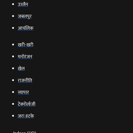
उज्‍जैन
जबलपुर
आचंलिक
खरी-खरी
मनोरंजन
खेल
राजनीति
व्‍यापार
टेक्‍नोलॉजी
ज़रा हटके