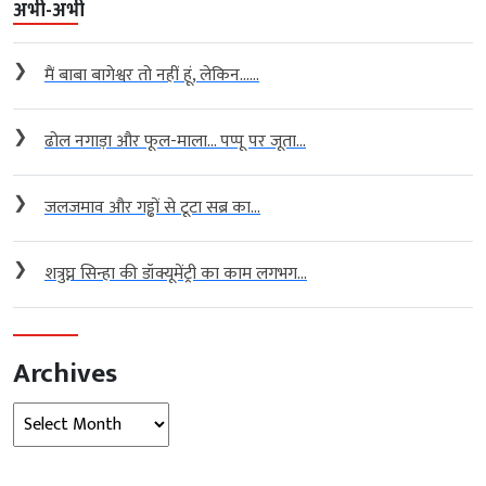
अभी-अभी
❯
मैं बाबा बागेश्वर तो नहीं हूं, लेकिन…...
❯
ढोल नगाड़ा और फूल-माला… पप्पू पर जूता...
❯
जलजमाव और गड्ढों से टूटा सब्र का...
❯
शत्रुघ्न सिन्हा की डॉक्यूमेंट्री का काम लगभग...
Archives
Archives