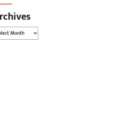
rchives
hives