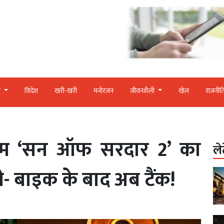
र
विदेश
खरी-खरी
मनोरंजन
जीवनशैली
खेल
राजनीत
्म ‘सन ऑफ सरदार 2’ का
ले
े- बाइक के बाद अब टैंक!