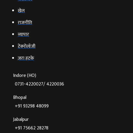
खेल
राजनीति
व्‍यापार
टेक्‍नोलॉजी
ज़रा हटके
Indore (HO)
0731-4220027/ 4220036
Bhopal
+91 93298 48099
Jabalpur
+91 75662 28278