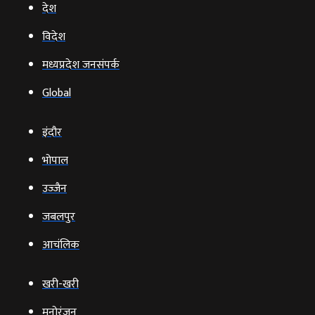
देश
विदेश
मध्यप्रदेश जनसंपर्क
Global
इंदौर
भोपाल
उज्‍जैन
जबलपुर
आचंलिक
खरी-खरी
मनोरंजन