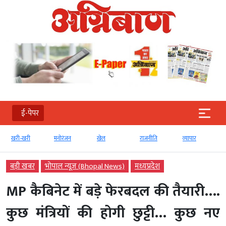
ई-पेपर
खरी-खरी
मनोरंजन
खेल
राजनीति
व्‍यापार
बड़ी खबर
भोपाल न्यूज़ (Bhopal News)
मध्‍यप्रदेश
MP कैबिनेट में बड़े फेरबदल की तैयारी….
कुछ मंत्रियों की होगी छुट्टी… कुछ नए