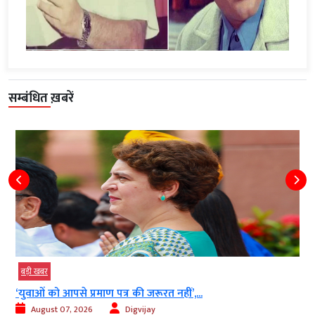
सम्बंधित ख़बरें
बड़ी खबर
बड़
‘युवाओं को आपसे प्रमाण पत्र की जरूरत नहीं’,...
40 
August 07, 2026
Digvijay