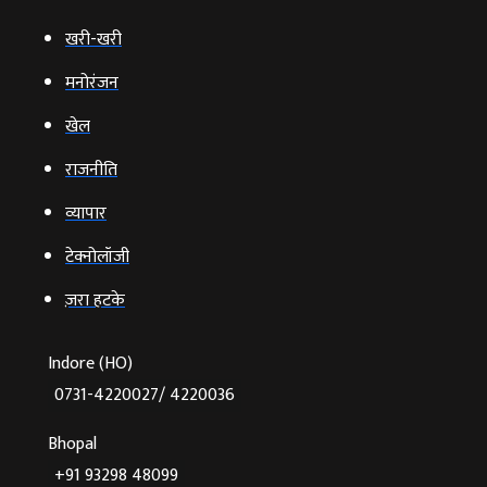
खरी-खरी
मनोरंजन
खेल
राजनीति
व्‍यापार
टेक्‍नोलॉजी
ज़रा हटके
Indore (HO)
0731-4220027/ 4220036
Bhopal
+91 93298 48099