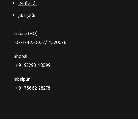
टेक्‍नोलॉजी
ज़रा हटके
Indore (HO)
0731-4220027/ 4220036
Bhopal
+91 93298 48099
Jabalpur
+91 75662 28278
©2026 Agnibaan , All Rights Reserved
Crafted With
♥
By Cloud Zappy