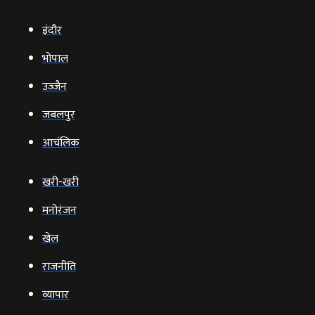
इंदौर
भोपाल
उज्‍जैन
जबलपुर
आचंलिक
खरी-खरी
मनोरंजन
खेल
राजनीति
व्‍यापार