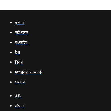
ई‑पेपर
बड़ी खबर
मध्‍यप्रदेश
देश
विदेश
मध्यप्रदेश जनसंपर्क
Global
इंदौर
भोपाल