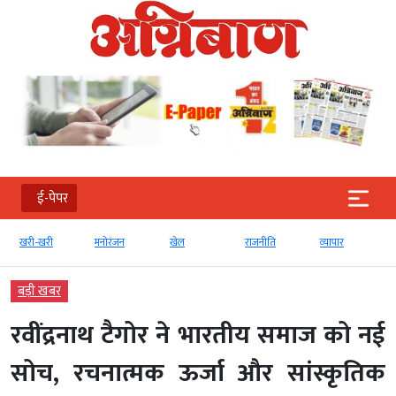
ई-पेपर
खरी-खरी
मनोरंजन
खेल
राजनीति
व्‍यापार
बड़ी खबर
रवींद्रनाथ टैगोर ने भारतीय समाज को नई
सोच, रचनात्मक ऊर्जा और सांस्कृतिक