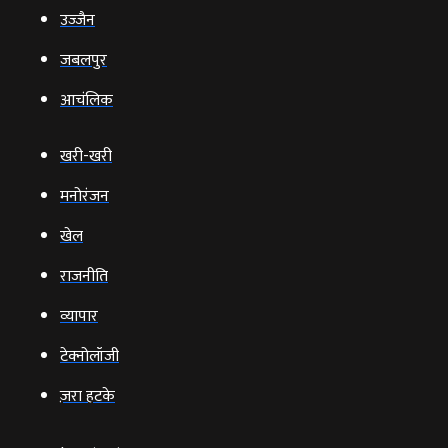
उज्‍जैन
जबलपुर
आचंलिक
खरी-खरी
मनोरंजन
खेल
राजनीति
व्‍यापार
टेक्‍नोलॉजी
ज़रा हटके