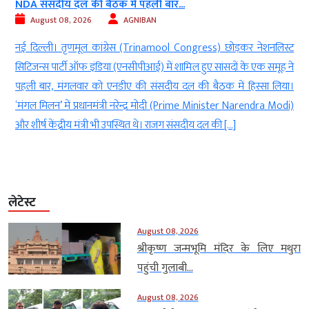
A संसदीय दल की बैठक में पहली बार...
धनबाद म
August 08, 2026
AGNIBAN
Aug
 दिल्ली। तृणमूल कांग्रेस (Trinamool Congress) छोड़कर नेशनलिस्ट
धनबाद।
िजन्स पार्टी ऑफ इंडिया (एनसीपीआई) में शामिल हुए सांसदों के एक समूह ने
इलाके म
ली बार, मंगलवार को एनडीए की संसदीय दल की बैठक में हिस्सा लिया।
करीब 10
गल मिलन’ में प्रधानमंत्री नरेन्द्र मोदी (Prime Minister Narendra Modi)
गए। स्थ
शीर्ष केंद्रीय मंत्री भी उपस्थित थे। राजग संसदीय दल की […]
जिन्हें
लेटेस्ट
August 08, 2026
श्रीकृष्ण जन्मभूमि मंदिर के लिए मथुरा
पहुंची गुलाबी...
August 08, 2026