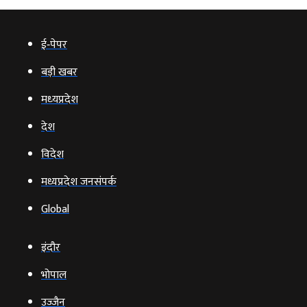
ई‑पेपर
बड़ी खबर
मध्‍यप्रदेश
देश
विदेश
मध्यप्रदेश जनसंपर्क
Global
इंदौर
भोपाल
उज्‍जैन