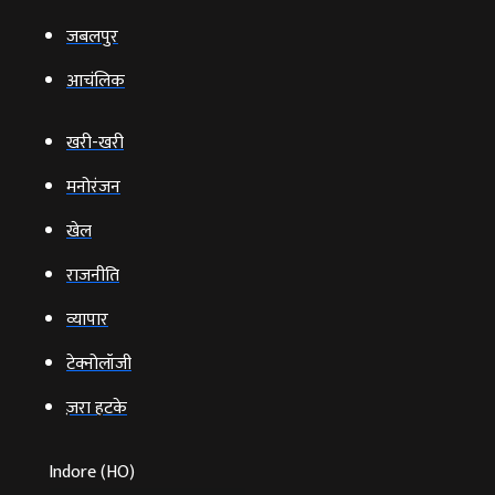
जबलपुर
आचंलिक
खरी-खरी
मनोरंजन
खेल
राजनीति
व्‍यापार
टेक्‍नोलॉजी
ज़रा हटके
Indore (HO)