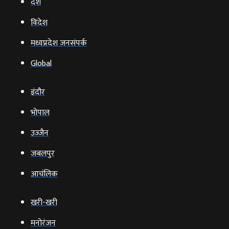
देश
विदेश
मध्यप्रदेश जनसंपर्क
Global
इंदौर
भोपाल
उज्‍जैन
जबलपुर
आचंलिक
खरी-खरी
मनोरंजन