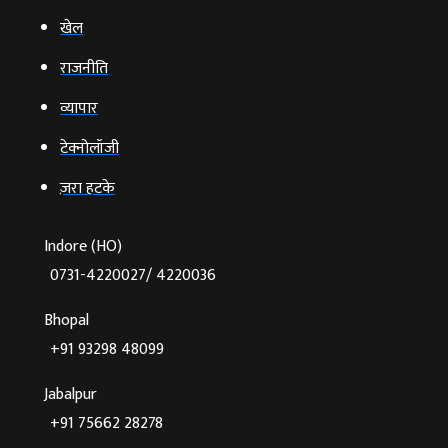
खेल
राजनीति
व्‍यापार
टेक्‍नोलॉजी
ज़रा हटके
Indore (HO)
0731-4220027/ 4220036
Bhopal
+91 93298 48099
Jabalpur
+91 75662 28278