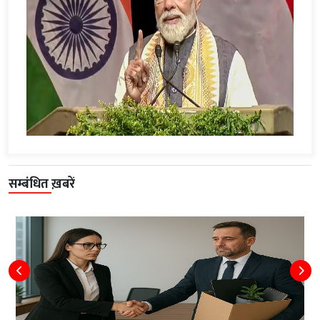
सम्बंधित ख़बरें