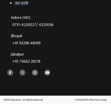
ज़रा हटके
Indore (HO)
0731-4220027/ 4220036
Bhopal
+91 93298 48099
Jabalpur
+91 75662 28278
©2026 Agnibaan , All Rights Reserved
Crafted With
♥
By Cloud Zappy