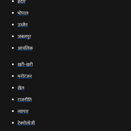
इंदौर
भोपाल
उज्‍जैन
जबलपुर
आचंलिक
खरी-खरी
मनोरंजन
खेल
राजनीति
व्‍यापार
टेक्‍नोलॉजी