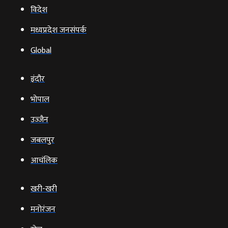
विदेश
मध्यप्रदेश जनसंपर्क
Global
इंदौर
भोपाल
उज्‍जैन
जबलपुर
आचंलिक
खरी-खरी
मनोरंजन