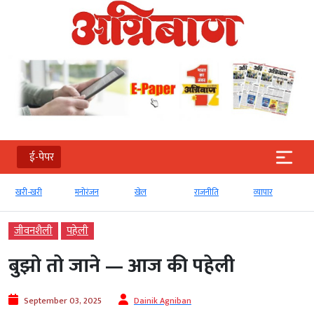
ई-पेपर
खरी-खरी
मनोरंजन
खेल
राजनीति
व्‍यापार
जीवनशैली
पहेली
बुझो तो जाने — आज की पहेली
September 03, 2025
Dainik Agniban