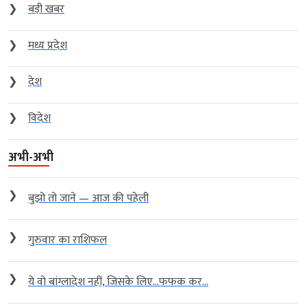
❯
बड़ी खबर
❯
मध्य प्रदेश
❯
देश
❯
विदेश
अभी-अभी
❯
बुझो तो जाने — आज की पहेली
❯
गुरुवार का राशिफल
❯
ये वो बांग्लादेश नहीं, जिसके लिए…फफक कर...