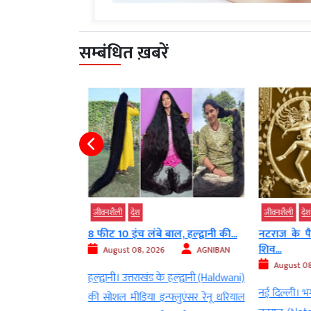
सम्बंधित ख़बरें
जीवनशैली
देश
जीवनशैली
देश
 पर राशि अनुसार
8 फीट 10 इंच लंबे बाल, हल्द्वानी की...
नटराज के पै
शिव...
August 08, 2026
AGNIBAN
AGNIBAN
August 08
हल्द्वानी। उत्तराखंड के हल्द्वानी (Haldwani)
Sawan) का महीना
नई दिल्ली। भ
की सोशल मीडिया इन्फ्लुएंसर रेनू धरियाल