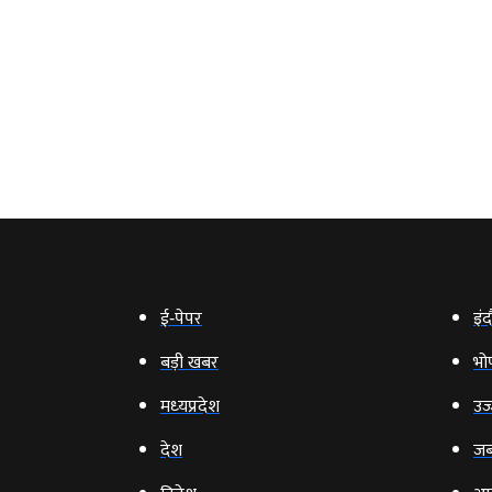
ई‑पेपर
इंद
बड़ी खबर
भो
मध्‍यप्रदेश
उज्
देश
जब