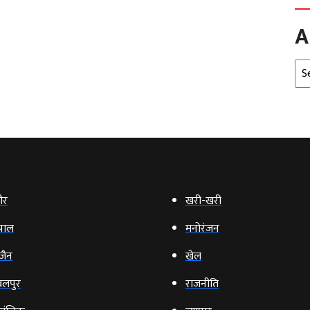
A
Arc
ौर
खरी-खरी
पाल
मनोरंजन
‍जैन
खेल
लपुर
राजनीति