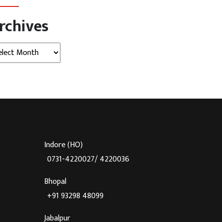
rchives
hives
Indore (HO)
0731-4220027/ 4220036
Bhopal
+91 93298 48099
Jabalpur