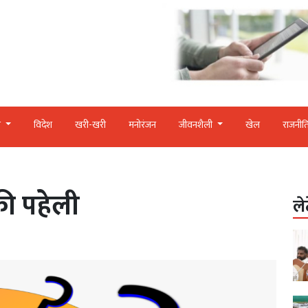
र
विदेश
खरी-खरी
मनोरंजन
जीवनशैली
खेल
राजनीत
ी पहेली
ले