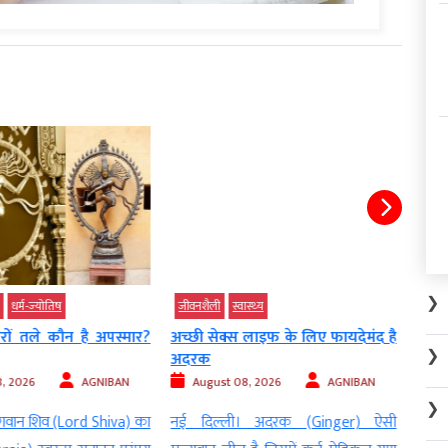
❯
धर्म-ज्‍योतिष
जीवनशैली
स्‍वास्‍थ्‍य
जीवन
रों तले कौन है अपस्मार?
अच्छी सेक्स लाइफ के लिए फायदेमंद है
बहुत
❯
अदरक
भारी,..
, 2026
AGNIBAN
August 08, 2026
AGNIBAN
Au
❯
गवान शिव (Lord Shiva) का
नई दिल्‍ली। अदरक (Ginger) ऐसी
नई दि