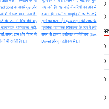
aja) स्वरूप सनातन परंपरा
मूल्यवान चीज है जिसमें कई मेडिकल गुण
पूरी न
❯
dition) के सबसे गूढ़ और
पाए जाते हैं। यह कई बीमारियों को होने से
थकान 
पों में से एक माना जाता है।
बचाता है। भारतीय आयुर्वेद में इसके कई
मिलती 
❯
पति के रूप में शिव की यह
गुणों का बखान है। हेल्थ लाइन की खबर के
जिन्हे
 कलात्मक अभिव्यक्ति नहीं,
मुताबिक पारंपरिक चिकित्सा के रूप में लंबे
कम ही
अ
ऊर्जा, समय, ज्ञान और चेतना से
समय से इसका इस्तेमाल कामोत्तेजना (Sex
के […]
ों को भी दर्शाती है। […]
Drive) और कुदरती रूप से […]
❯
❯
❯
❯