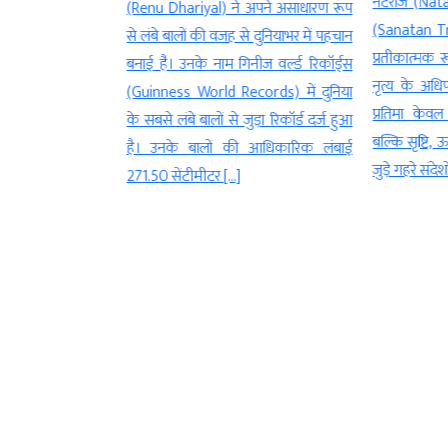
ord Shiva)की
नटराज (Natar
(Renu Dhariyal) ने अपने असाधारण रूप
े लिए विशेष माना
(Sanatan Tra
से लंबे बालों की वजह से दुनियाभर में पहचान
 महीने में आने वाली
प्रतीकात्मक रू
बनाई है। उनके नाम गिनीज वर्ल्ड रिकॉर्ड्स
ya)का भी सनातन
नृत्य के अधि
(Guinness World Records) में दुनिया
बताया गया है। सावन
प्रतिमा केवल
के सबसे लंबे बालों से जुड़ा रिकॉर्ड दर्ज हुआ
 हरियाली अमावस्या
बल्कि सृष्टि, 
है। उनके बालों की आधिकारिक लंबाई
जाता है। धार्मिक
जुड़े गहरे संदेश
271.50 सेंटीमीटर […]
स दिन […]