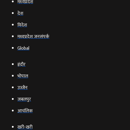
मध्‍यप्रदेश
देश
विदेश
मध्यप्रदेश जनसंपर्क
Global
इंदौर
भोपाल
उज्‍जैन
जबलपुर
आचंलिक
खरी-खरी