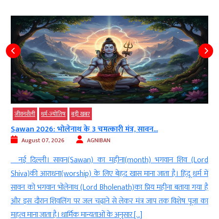
जीवनशैली
धर्म-ज्‍योतिष
बड़ी खबर
Sawan 2026: भोलेनाथ के 3 चमत्कारी मंत्र, सावन...
August 07, 2026
AGNIBAN
ल
नई दिल्ली। सावन(Sawan) का महीना(month) भगवान शिव (Lord
े
Shiva)की आराधना(worship) के लिए बेहद खास माना जाता है। हिंदू धर्म में
े
सावन को भगवान भोलेनाथ (Lord Bholenath)का प्रिय महीना बताया गया है
ं
और इस दौरान शिवलिंग पर जल चढ़ाने से लेकर मंत्र जाप तक विशेष पूजा का
महत्व माना जाता है। धार्मिक मान्यताओं के अनुसार […]