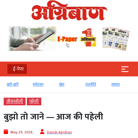
ई-पेपर
खरी-खरी
मनोरंजन
खेल
राजनीति
व्‍यापार
जीवनशैली
पहेली
बुझो तो जाने — आज की पहेली
May 29, 2026
Dainik Agniban