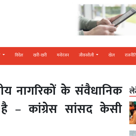
र
विदेश
खरी-खरी
मनोरंजन
जीवनशैली
खेल
राजनीत
य नागरिकों के संवैधानिक
ले
ै – कांग्रेस सांसद केसी