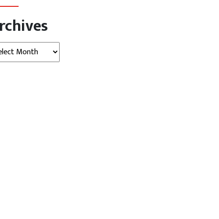
rchives
hives