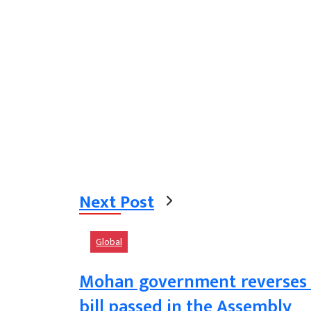
Next Post
Global
Mohan government reverses 
bill passed in the Assembly