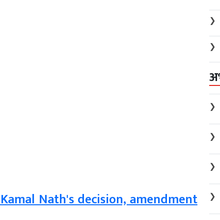
❯
❯
अ
❯
❯
❯
Kamal Nath's decision, amendment
❯