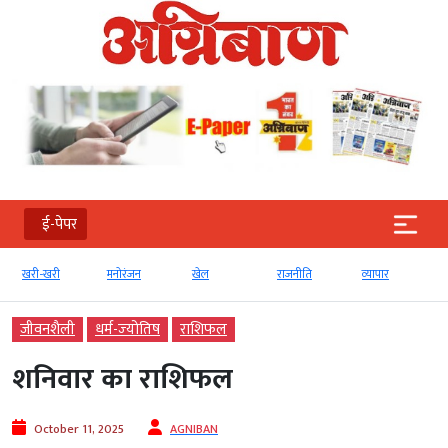
ई-पेपर
खरी-खरी
मनोरंजन
खेल
राजनीति
व्‍यापार
जीवनशैली
धर्म-ज्‍योतिष
राशिफल
शनिवार का राशिफल
October 11, 2025
AGNIBAN