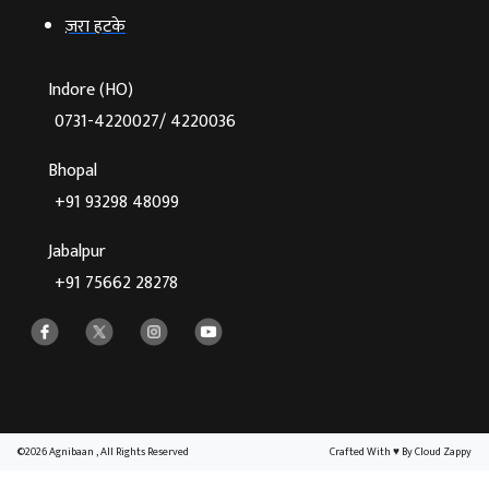
ज़रा हटके
Indore (HO)
0731-4220027/ 4220036
Bhopal
+91 93298 48099
Jabalpur
+91 75662 28278
©2026 Agnibaan , All Rights Reserved
Crafted With
♥
By Cloud Zappy