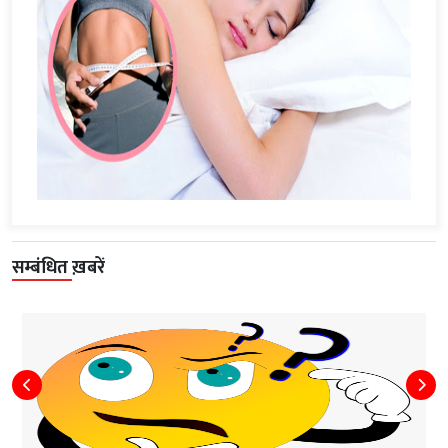
सम्बंधित ख़बरें