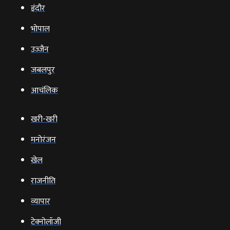
इंदौर
भोपाल
उज्‍जैन
जबलपुर
आचंलिक
खरी-खरी
मनोरंजन
खेल
राजनीति
व्‍यापार
टेक्‍नोलॉजी