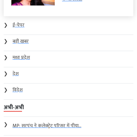
❯
ई-पेपर
❯
बड़ी खबर
❯
मध्य प्रदेश
❯
देश
❯
विदेश
अभी-अभी
❯
MP: सरपंच ने कलेक्ट्रेट परिसर में पीया...