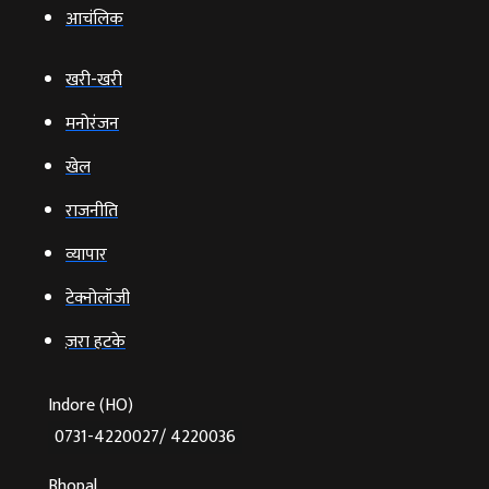
आचंलिक
खरी-खरी
मनोरंजन
खेल
राजनीति
व्‍यापार
टेक्‍नोलॉजी
ज़रा हटके
Indore (HO)
0731-4220027/ 4220036
Bhopal