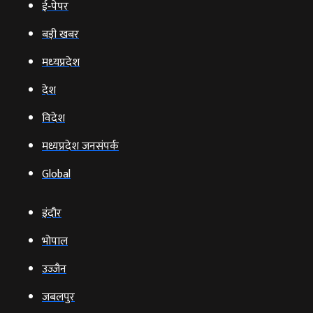
ई‑पेपर
बड़ी खबर
मध्‍यप्रदेश
देश
विदेश
मध्यप्रदेश जनसंपर्क
Global
इंदौर
भोपाल
उज्‍जैन
जबलपुर