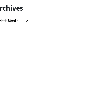
rchives
hives
जन
मनोरंजन
ल के 52वें जन्मदिन पर जानिए
डिस्को किंग बप्पी लहरी की मौत का
 के...
सच,...
gust 05, 2026
AGNIBAN
August 05, 2026
AGNIBAN
ल्ली । हिंदी सिनेमा (HindiCinema)
नई दिल्ली। बॉलीवुड(Bollywood) में
कप्रिय अभिनेत्री काजोल (Kajol) आज
डिस्को संगीत (disco music)को नई
52वां जन्मदिन (Birthday) मना रही
पहचान देने वाले मशहूर संगीतकार और