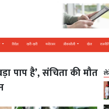
र
विदेश
खरी-खरी
मनोरंजन
जीवनशैली
खेल
राजनीत
़ा पाप है’, संचिता की मौत
ले
न