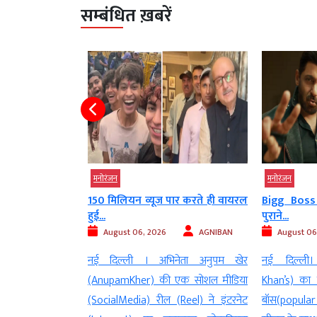
सम्बंधित ख़बरें
मनोरंजन
मनोरंजन
ं था अलगाव का
150 मिलियन व्यूज पार करते ही वायरल
Bigg Boss 
हुई...
पुराने...
AGNIBAN
August 06, 2026
AGNIBAN
August 06
ेता(TV actor) गौरव
नई दिल्ली । अभिनेता अनुपम खेर
नई दिल्ली
na)और उनकी पत्नी
(AnupamKher) की एक सोशल मीडिया
Khan’s) का 
ला (Akanksha
(SocialMedia) रील (Reel) ने इंटरनेट
बॉस(popular 