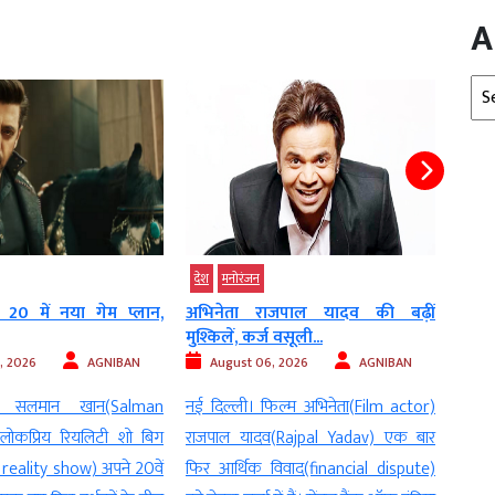
A
Arc
देश
मनोरंजन
मनोरं
20 में नया गेम प्लान,
अभिनेता राजपाल यादव की बढ़ीं
काजो
मुश्किलें, कर्ज वसूली...
करियर
, 2026
AGNIBAN
August 06, 2026
AGNIBAN
Au
। सलमान खान(Salman
नई दिल्ली। फिल्म अभिनेता(Film actor)
नई दि
लोकप्रिय रियलिटी शो बिग
राजपाल यादव(Rajpal Yadav) एक बार
की लो
reality show) अपने 20वें
फिर आर्थिक विवाद(financial dispute)
अपना 