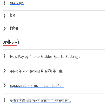
❯
मध्य प्रदेश
❯
देश
❯
विदेश
अभी-अभी
❯
How Pay by Phone Enables Sports Betting...
❯
नवंबर के बाद सदावल में उतरेंगे नेताओं...
❯
महाकाल की राह आसान करने के लिए...
❯
ई-केवाईसी और राशन वितरण में गड़बड़ी की...