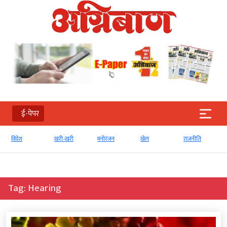
ई-पेपर
खरी-खरी
मनोरंजन
खेल
राजनीति
व्‍यापार
Tag:
Hearing