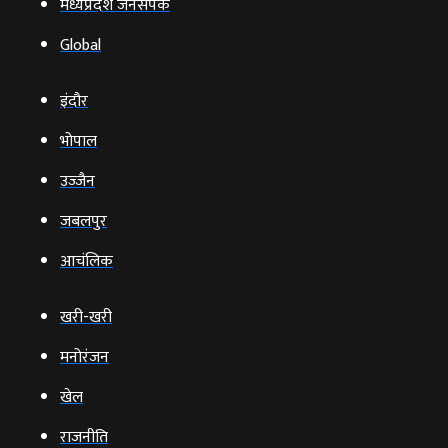
मध्यप्रदेश जनसंपर्क
Global
इंदौर
भोपाल
उज्‍जैन
जबलपुर
आचंलिक
खरी-खरी
मनोरंजन
खेल
राजनीति