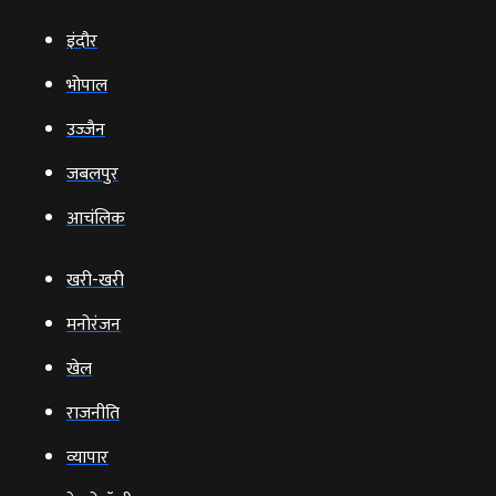
इंदौर
भोपाल
उज्‍जैन
जबलपुर
आचंलिक
खरी-खरी
मनोरंजन
खेल
राजनीति
व्‍यापार