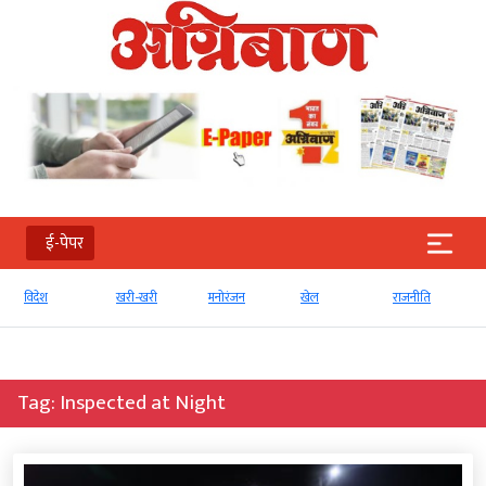
ई-पेपर
खरी-खरी
मनोरंजन
खेल
राजनीति
व्‍यापार
Tag:
Inspected at Night