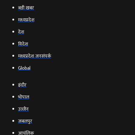
बड़ी खबर
मध्‍यप्रदेश
देश
विदेश
मध्यप्रदेश जनसंपर्क
Global
इंदौर
भोपाल
उज्‍जैन
जबलपुर
आचंलिक