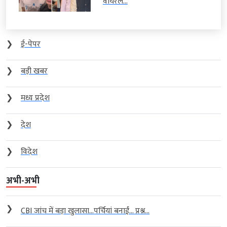
वायरल...
❯
ई-पेपर
❯
बड़ी खबर
❯
मध्य प्रदेश
❯
देश
❯
विदेश
अभी-अभी
❯
CBI जांच में बड़ा खुलासा…पर्चियां बनाईं… प्रश्न...