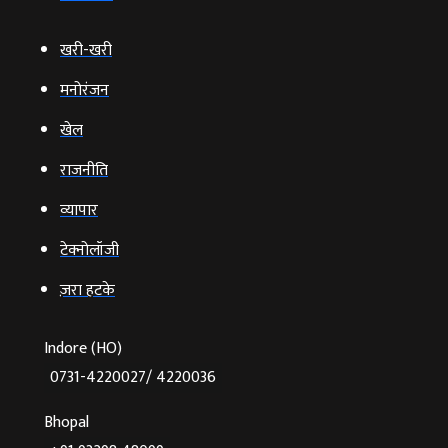
खरी-खरी
मनोरंजन
खेल
राजनीति
व्‍यापार
टेक्‍नोलॉजी
ज़रा हटके
Indore (HO)
0731-4220027/ 4220036
Bhopal