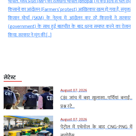
व
भोपाल. मध्य प्रदेश (MP) की राजधानी भोपाल (Bhopal ) में कई दिनों से चल रहा
स
किसानों का आंदोलन (Farmers’ protest) आखिरकार खत्म हो गया है. संयुक्त
ी
किसान मोर्चा (SKM) के नेतृत्व में आंदोलन कर रहे किसानों ने सरकार
र
(government) के साथ हुई बातचीत के बाद धरना समाप्त करने का ऐलान
े
किया. सरकार ने मूंग की […]
लेटेस्ट
August 07, 2026
CBI जांच में बड़ा खुलासा…पर्चियां बनाईं…
प्रश्न रटे...
August 07, 2026
पेट्रोल में एथेनॉल के बाद CNG-PNG में
बायोगैस...