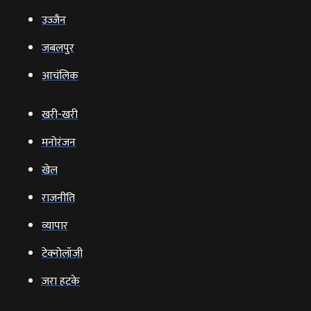
उज्‍जैन
जबलपुर
आचंलिक
खरी-खरी
मनोरंजन
खेल
राजनीति
व्‍यापार
टेक्‍नोलॉजी
ज़रा हटके