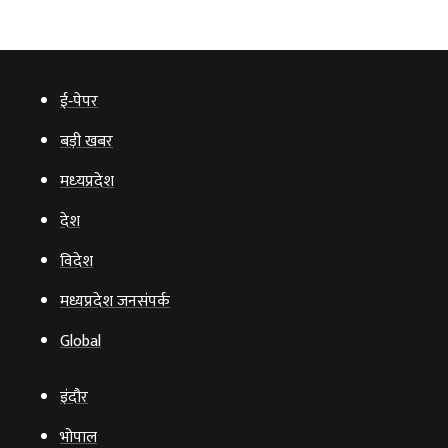
ई‑पेपर
बड़ी खबर
मध्‍यप्रदेश
देश
विदेश
मध्यप्रदेश जनसंपर्क
Global
इंदौर
भोपाल