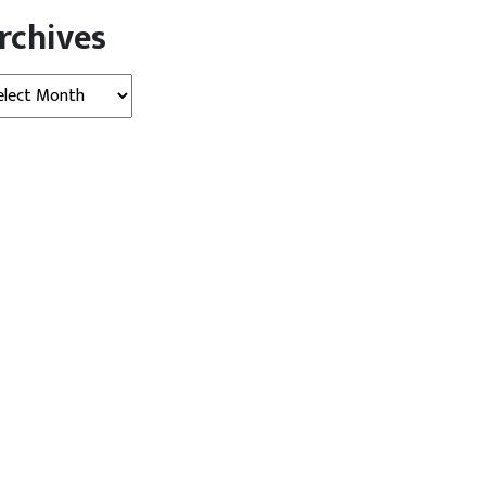
rchives
hives