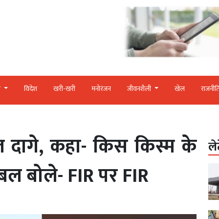
र
विदेश
खरी-खरी
मनोरंजन
जीवनशैली
खेल
राजनीत
ल दागे, कहा- किस किस्म के
ले
ब्बल बोले- FIR पर FIR