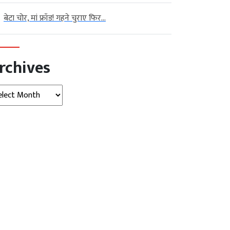
बेटा चोर, मां फ्रॉड! गहने चुराए फिर...
rchives
hives