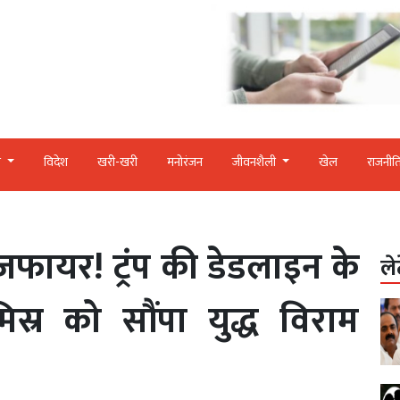
र
विदेश
खरी-खरी
मनोरंजन
जीवनशैली
खेल
राजनीत
जफायर! ट्रंप की डेडलाइन के
ले
्र को सौंपा युद्ध विराम