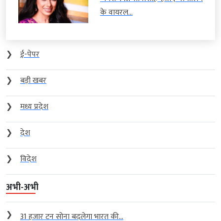
के वायरल...
❯
ई-पेपर
❯
बड़ी खबर
❯
मध्य प्रदेश
❯
देश
❯
विदेश
अभी-अभी
❯
31 हजार टन सोना बदलेगा भारत की...