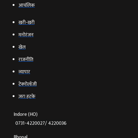
आचंलिक
खरी-खरी
मनोरंजन
खेल
राजनीति
व्‍यापार
टेक्‍नोलॉजी
ज़रा हटके
Indore (HO)
0731-4220027/ 4220036
Bhopal