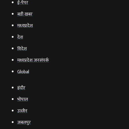
ई‑पेपर
बड़ी खबर
मध्‍यप्रदेश
देश
विदेश
मध्यप्रदेश जनसंपर्क
Global
इंदौर
भोपाल
उज्‍जैन
जबलपुर