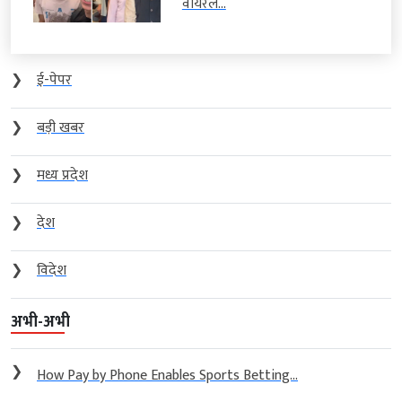
वायरल...
❯
ई-पेपर
❯
बड़ी खबर
❯
मध्य प्रदेश
❯
देश
❯
विदेश
अभी-अभी
❯
How Pay by Phone Enables Sports Betting...