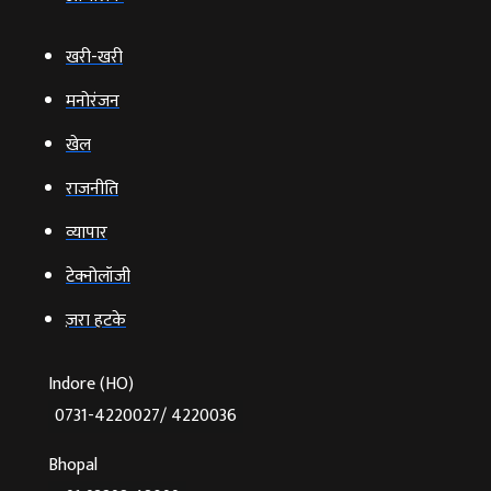
खरी-खरी
मनोरंजन
खेल
राजनीति
व्‍यापार
टेक्‍नोलॉजी
ज़रा हटके
Indore (HO)
0731-4220027/ 4220036
Bhopal