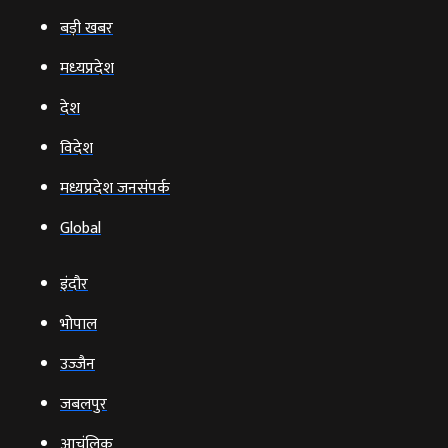
बड़ी खबर
मध्‍यप्रदेश
देश
विदेश
मध्यप्रदेश जनसंपर्क
Global
इंदौर
भोपाल
उज्‍जैन
जबलपुर
आचंलिक