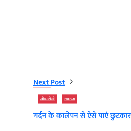
Next Post
जीवनशैली
स्‍वास्‍थ्‍य
गर्दन के कालेपन से ऐसे पाएं छुट