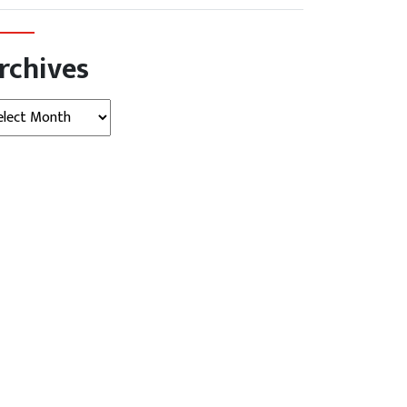
rchives
hives