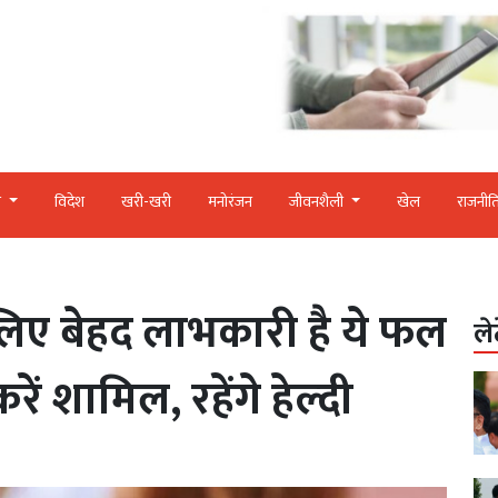
र
विदेश
खरी-खरी
मनोरंजन
जीवनशैली
खेल
राजनीत
लिए बेहद लाभकारी है ये फल
ले
ें शामिल, रहेंगे हेल्‍दी