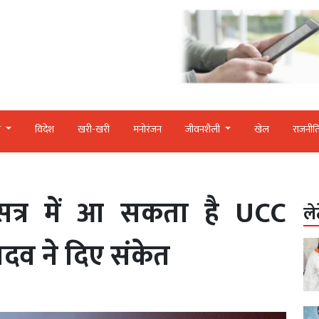
र
विदेश
खरी-खरी
मनोरंजन
जीवनशैली
खेल
राजनीत
त्र में आ सकता है UCC
ले
व ने दिए संकेत