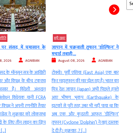
Arc
ीति
बड़ी खबर
बड़ी 
र संसद में घमासान के
जापान में चक्रवाती तूफान ‘डॉल्फिन’ ने
31 ह
मचाई तबाही,...
अर्थव्य
, 2026
AGNIBAN
August 08, 2026
AGNIBAN
Au
सद के मॉनसून सत्र के आखिरी
टोक्यो। पूर्वी एशिया (East Asia) एक बार
नई दि
ार और विपक्ष के बीच टकराव
फिर महातूफान की मार झेल रहा है। भारत का
लोगों
ार हैं। विदेशी अंशदान
मित्र देश जापान (Japan) अभी पिछले हफ्ते
सोना 
ंशोधन विधेयक यानी FCRA
आए भीषण भूकंप (Earthquake) के
सुरक्ष
िपक्ष ने अपनी रणनीति तैयार
झटकों से पूरी तरह उबर भी नहीं पाया था कि
पीढ़ी
ग्रेस ने शुक्रवार को लोकसभा
अब एक और कुदरती आफत ‘डॉल्फिन’
आधुनि
ं के लिए तीन लाइन का व्हिप
तूफान (Cyclone ‘Dolphin’) ने वहां दस्तक
खासतौ
[…]
दे दी है। शुक्रवार, 7 […]
और गो