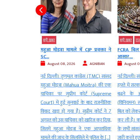
बड़ी खबर
बड़ी खबर
राजन
ब घटेंगे? केंद्रीय
महुआ मोइत्रा मामले में CJP प्रवक्ता ने
FCRA बिल प
SC...
आसार,...
AGNIBAN
August 08, 2026
AGNIBAN
August 08
ल LPG सिलेंडर की
नई दिल्ली। तृणमूल कांग्रेस (TMC) सांसद
नई दिल्ली। सं
महीनों में कटौती के
महुआ मोइत्रा (Mahua Moitra) की एक
हफ्ते में सरक
ल के दाम घटने को
याचिका पर सुप्रीम कोर्ट (Supreme
बढ़ने के आस
ार पर है। केंद्रीय
Court) में हुई सुनवाई के बाद राजनीतिक
(विनियमन) स
हरदीप पुरी (Union
विवाद खड़ा हो गया है। सुप्रीम कोर्ट ने 7
बिल को लेकर व
r Hardeep Puri)
अगस्त को उस याचिका को खारिज कर दिया,
कर ली है। कां
rol and diesel) की
जिसमें महुआ मोइत्रा ने एक आपराधिक
के सभी सांसदो
े गए सवाल का जवाब
मामले की जांच के सिलसिले में पुलिस के […]
जारी करते हुए 