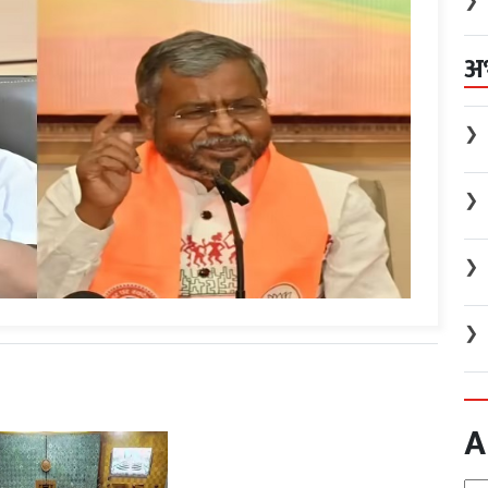
❯
अ
❯
❯
❯
❯
A