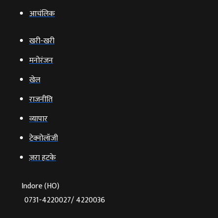
आचंलिक
खरी-खरी
मनोरंजन
खेल
राजनीति
व्‍यापार
टेक्‍नोलॉजी
ज़रा हटके
Indore (HO)
0731-4220027/ 4220036