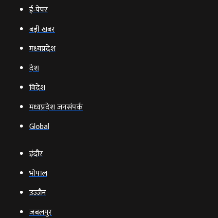
ई‑पेपर
बड़ी खबर
मध्‍यप्रदेश
देश
विदेश
मध्यप्रदेश जनसंपर्क
Global
इंदौर
भोपाल
उज्‍जैन
जबलपुर