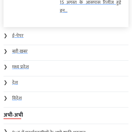
15 अगस्त के आसपास रिलीज हुई
इन...
❯
ई-पेपर
❯
बड़ी खबर
❯
मध्य प्रदेश
❯
देश
❯
विदेश
अभी-अभी
❯