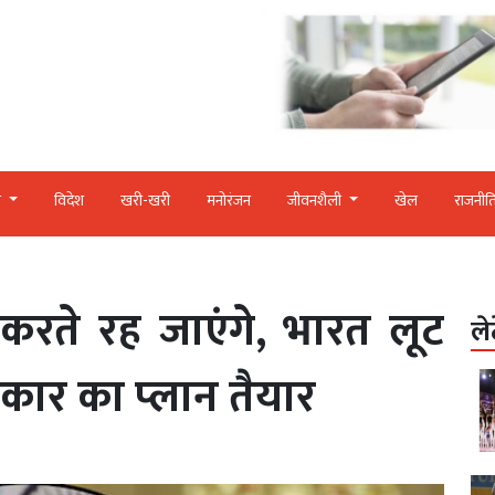
र
विदेश
खरी-खरी
मनोरंजन
जीवनशैली
खेल
राजनीत
 करते रह जाएंगे, भारत लूट
ले
ार का प्‍लान तैयार