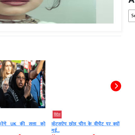
Arc
विदेश
देश
ेंगे UK की सत्ता को
वॉट्सऐप छोड़ चीन के वीचैट पर क्यों
ऑपरे
गई...
शिकंज