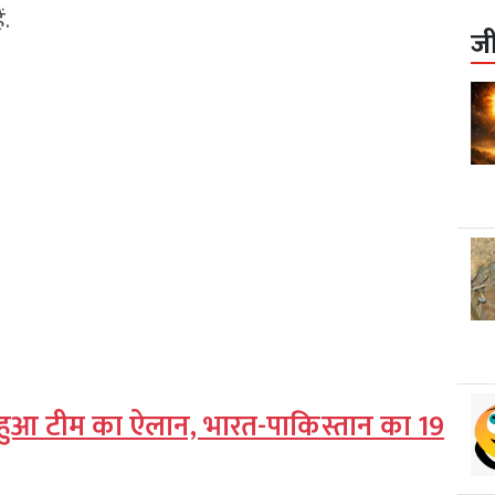
ं.
ज
ए हुआ टीम का ऐलान, भारत-पाकिस्तान का 19