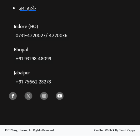
ज़रा हटके
Indore (HO)
0731-4220027/ 4220036
Bhopal
+91 93298 48099
Jabalpur
+91 75662 28278
©2026 Agnibaan , All Rights Reserved
Crafted With
♥
By Cloud Zappy