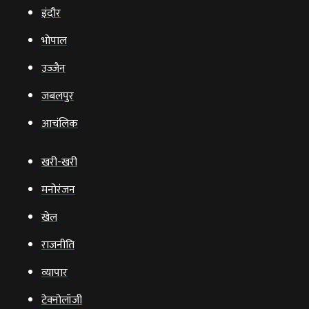
इंदौर
भोपाल
उज्‍जैन
जबलपुर
आचंलिक
खरी-खरी
मनोरंजन
खेल
राजनीति
व्‍यापार
टेक्‍नोलॉजी