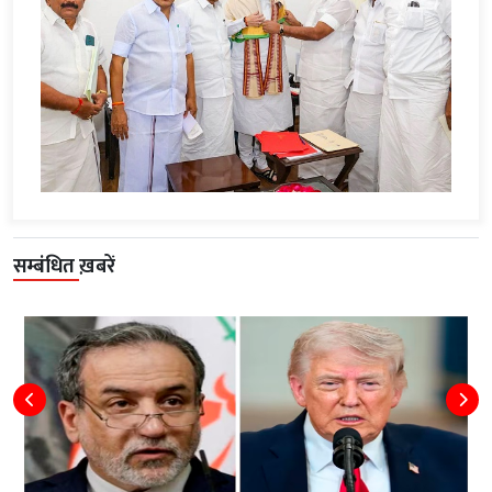
सम्बंधित ख़बरें