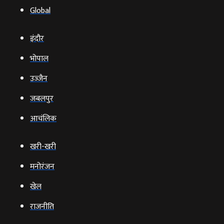
Global
इंदौर
भोपाल
उज्‍जैन
जबलपुर
आचंलिक
खरी-खरी
मनोरंजन
खेल
राजनीति