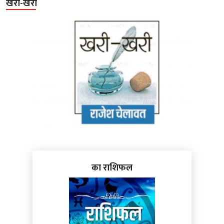
खरी-खरी
का राशिफल