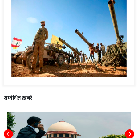
सम्बंधित ख़बरें