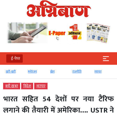
ई-पेपर
खरी-खरी
मनोरंजन
खेल
राजनीति
व्‍यापार
बड़ी खबर
विदेश
व्‍यापार
भारत सहित 54 देशों पर नया टैरिफ
लगाने की तैयारी में अमेरिका…. USTR ने