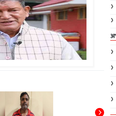
❯
❯
अ
❯
❯
❯
❯