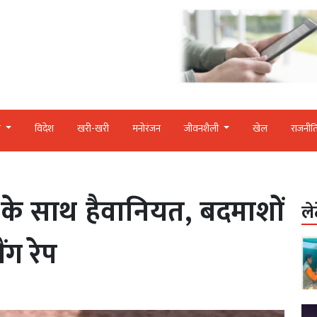
र
विदेश
खरी-खरी
मनोरंजन
जीवनशैली
खेल
राजनीत
के साथ हैवानियत, बदमाशों
ले
ंग रेप