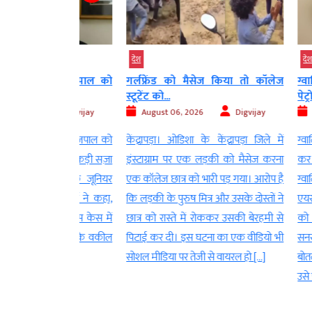
देश
देश
मध्‍यप्रदेश
े तरुण तेजपाल को
गर्लफ्रेंड को मैसेज किया तो कॉलेज
ग्वालियर एयर
स्टूटेंट को...
पेट्रोल बम...
Digvijay
August 06, 2026
Digvijay
August 06
ट ने तरुण तेजपाल को
केंद्रापड़ा। ओडिशा के केंद्रापड़ा जिले में
ग्वालियर। मध्य
0 साल की कड़ी सज़ा
इंस्टाग्राम पर एक लड़की को मैसेज करना
कर देने वाल
 उनकी एक जूनियर
एक कॉलेज छात्र को भारी पड़ गया। आरोप है
ग्वालियर के मह
 था। कोर्ट ने कहा,
कि लड़की के पुरुष मित्र और उसके दोस्तों ने
एयरफोर्स स्टे
कीलों को इस केस में
छात्र को रास्ते में रोककर उसकी बेरहमी से
को एक युवक
 है। तेजपाल के वकील
पिटाई कर दी। इस घटना का एक वीडियो भी
सनसनी फैला द
…]
सोशल मीडिया पर तेजी से वायरल हो […]
बोतल में पेट्
उसे एयरफोर्स स्ट