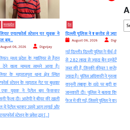
A
Arc
देश
देश
फोर्स स्टेशन पर युवक ने
दिल्ली पुलिस ने ₹1 करोड़ से ज्यादा की...
चकमा
हुआ दुष
August 06, 2026
Digvijay
, 2026
Digvijay
Au
नई दिल्ली। दिल्ली पुलिस ने नॉर्थ-ईस्ट दिल्ली
 प्रदेश के ग्वालियर से हैरान
वडोदर
से 2.82 लाख से ज्यादा बैन इम्पोर्टेड सिगरेट
ा मामला सामने आया है।
अस्पत
जब्त की हैं, जिनकी कीमत 1 करोड़ रुपये से
ाराजपुरा थाना क्षेत्र स्थित
सवाल 
ज्यादा है। पुलिस अधिकारी ने गुरुवार को गैर-
शन के महाराज गेट पर बुधवार
दुष्कर
कानूनी तंबाकू के धंधे पर बड़ी कार्रवाई की
 ने पेट्रोल बम फेंककर
के दौ
जानकारी दी। पुलिस ने बताया कि जब्ती दो
ी। आरोपी ने बीयर की खाली
गया। 
फेज में की गई, जिसमें पुलिस ने करावल […]
रोल भरकर उसमें आग लगाई और
आई है
ेशन के प्रवेश द्वार […]
भागते 