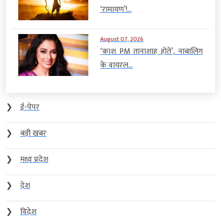
‘रामायण’!...
August 07, 2026
‘काश PM तानाशाह होते’, नाबालिग
के वायरल...
❯
ई-पेपर
❯
बड़ी खबर
❯
मध्य प्रदेश
❯
देश
❯
विदेश