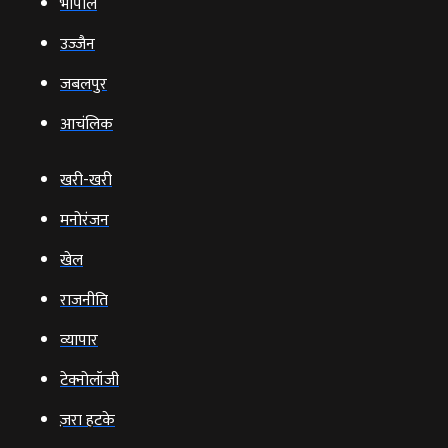
भोपाल
उज्‍जैन
जबलपुर
आचंलिक
खरी-खरी
मनोरंजन
खेल
राजनीति
व्‍यापार
टेक्‍नोलॉजी
ज़रा हटके