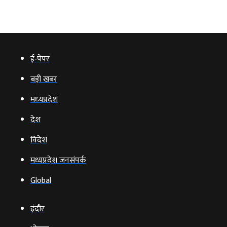
ई‑पेपर
बड़ी खबर
मध्‍यप्रदेश
देश
विदेश
मध्यप्रदेश जनसंपर्क
Global
इंदौर